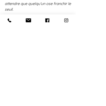
attendre que quelqu’un ose franchir le
seuil.
De quoi il est fait…
Assemblage d’objets récupérés
Hauteur : 90 cm
Pièce unique
1800 €
Disponible
RÉSERVER CETTE CRÉATION
“
On ne choisit pas un Obo.
C'est lui qui vous reconnaît